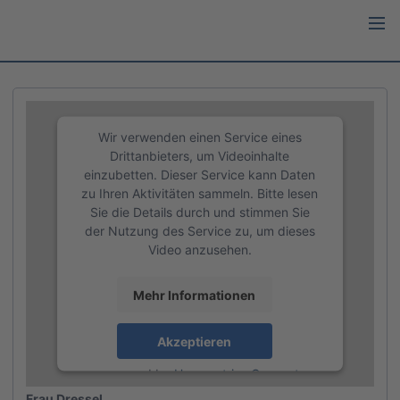
Wir verwenden einen Service eines
Drittanbieters, um Videoinhalte
einzubetten. Dieser Service kann Daten
zu Ihren Aktivitäten sammeln. Bitte lesen
Sie die Details durch und stimmen Sie
der Nutzung des Service zu, um dieses
Video anzusehen.
Mehr Informationen
SINC NOVATION Falkenstein GmbH
Akzeptieren
Mechatroniker (m/w/d)
powered by
Usercentrics Consent
Management Platform
Frau Dressel