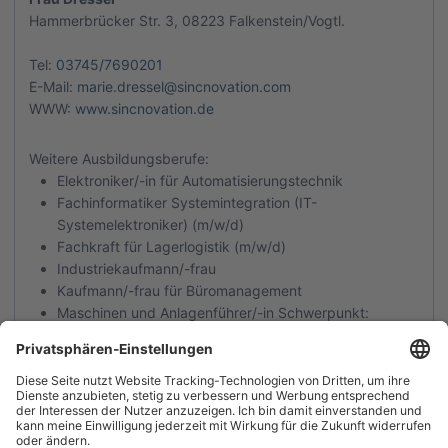
Hammerbrücker Str. 3
,
08223
Falkenstein/Vogtl.
Tel:
03745/7690201
E-Mail:
marie.dressel@sincnovation.com
WWW:
www.sincnovation.de
Weitere Ausbildungsberufe:
Elektroniker/-in für Automatisierungstechnik
Fachinformatiker Systemintegration (IT-
Systemelektroniker) (m/w/d)
Fachkraft für Lagerlogistik (m/w/d)
Industriekaufmann/-frau
Kaufmann/-frau für Büromanagement
Maschinen und Anlagenführer/-in Schwerpunkt:
Druckweiter- und Papierverarbeitung
Zurück