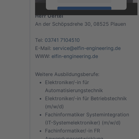
Akzeptieren
Herr Oertel
An der Schöpsdrehe 30
,
08525
Plauen
powered by
Usercentrics
Consent Management Platform
Tel:
03741 7104510
E-Mail:
service@elfin-engineering.de
WWW:
elfin-engineering.de
Weitere Ausbildungsberufe:
Elektroniker/-in für
Automatisierungstechnik
Elektroniker/-in für Betriebstechnik
(m/w/d)
Fachinformatiker Systemintegration
(IT-Systemelektroniker) (m/w/d)
Fachinformatiker/-in FR
Anwendungsentwicklung