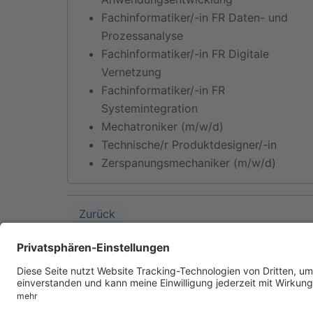
Fachinformatiker/-in FR Daten- und
Prozessanalyse
Fachinformatiker/-in FR Digitale
Vernetzung
Fachinformatiker/-in FR
Systemintegration
Mechatroniker (m/w/d)
Technische/r Produktdesigner/-in
Zerspanungsmechaniker (m/w/d)
Zurück
Ein Projekt der IHK-Regionalkammer Plauen